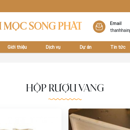
Email
H MỘC SONG PHÁT
thanhhai
Giới thiệu
Dịch vụ
Dự án
Tin tức
HỘP RƯỢU VANG