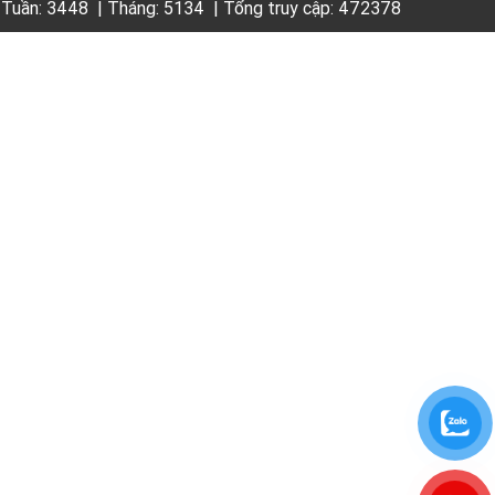
|
Tuần: 3448
|
Tháng: 5134
|
Tổng truy cập: 472378