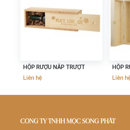
HỘP RƯỢU NẮP TRƯỢT
HỘP R
Liên hệ
Liên h
CÔNG TY TNHH MỘC SONG PHÁT