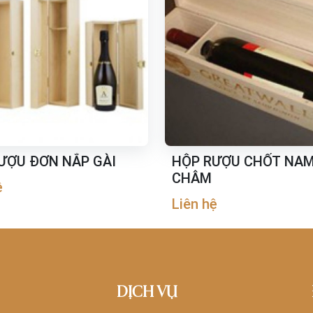
ƯỢU ĐƠN NẮP GÀI
HỘP RƯỢU CHỐT NA
CHÂM
ệ
Liên hệ
DỊCH VỤ