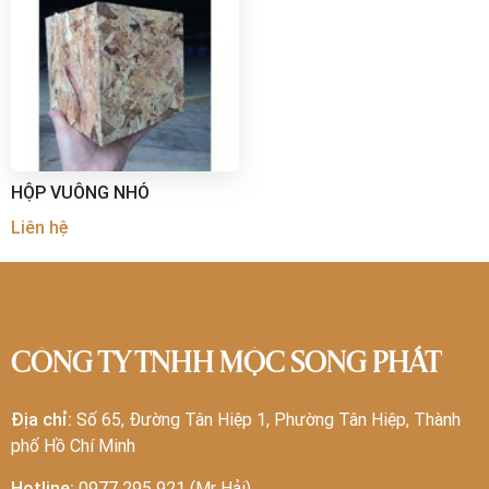
HỘP VUÔNG NHỎ
Liên hệ
CÔNG TY TNHH MỘC SONG PHÁT
Địa chỉ:
Số 65, Đường Tân Hiệp 1, Phường Tân Hiệp, Thành
phố Hồ Chí Minh
Hotline:
0977 295 921 (Mr Hải)