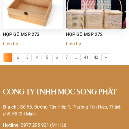
HỘP GỖ MSP 273
HỘP GỖ MSP 272
Liên hệ
Liên hệ
1
2
3
4
5
6
7
...
41
42
CÔNG TY TNHH MỘC SONG PHÁT
Địa chỉ:
Số 65, Đường Tân Hiệp 1, Phường Tân Hiệp, Thành
phố Hồ Chí Minh
Hotline:
0977 295 921 (Mr Hải)