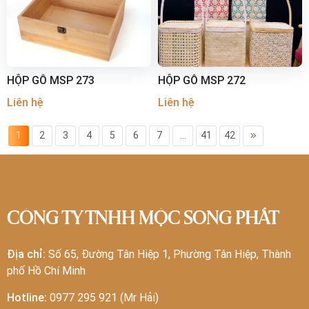
HỘP GỖ MSP 273
HỘP GỖ MSP 272
Liên hệ
Liên hệ
1
2
3
4
5
6
7
...
41
42
CÔNG TY TNHH MỘC SONG PHÁT
Địa chỉ:
Số 65, Đường Tân Hiệp 1, Phường Tân Hiệp, Thành
phố Hồ Chí Minh
Hotline:
0977 295 921 (Mr Hải)