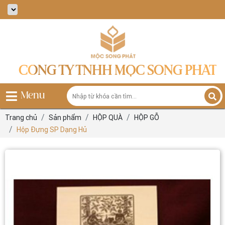
CÔNG TY TNHH MỘC SONG PHÁT
Menu
Trang chủ
Sản phẩm
HỘP QUÀ
HỘP GỖ
Hộp Đựng SP Dạng Hủ