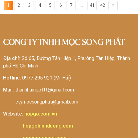
1
2
3
4
5
6
7
...
41
42
CÔNG TY TNHH MỘC SONG PHÁT
Địa chỉ:
Số 65, Đường Tân Hiệp 1, Phường Tân Hiệp, Thành
phố Hồ Chí Minh
Hotline:
0977 295 921 (Mr Hải)
Mail:
thanhhainppttt@gmail.com
ctymocsongphat@gmail.com
Website:
hopgo.com.vn
hopgobinhduong.com
mocsongphat.com