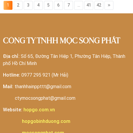
1
2
3
4
5
6
7
...
41
42
CÔNG TY TNHH MỘC SONG PHÁT
Địa chỉ:
Số 65, Đường Tân Hiệp 1, Phường Tân Hiệp, Thành
phố Hồ Chí Minh
Hotline:
0977 295 921 (Mr Hải)
Mail:
thanhhainppttt@gmail.com
ctymocsongphat@gmail.com
Website:
hopgo.com.vn
hopgobinhduong.com
mocsongphat.com