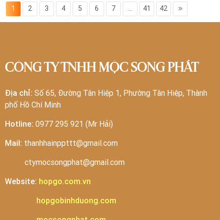
1
2
3
4
5
6
7
...
41
42
CÔNG TY TNHH MỘC SONG PHÁT
Địa chỉ:
Số 65, Đường Tân Hiệp 1, Phường Tân Hiệp, Thành
phố Hồ Chí Minh
Hotline:
0977 295 921 (Mr Hải)
Mail:
thanhhainppttt@gmail.com
ctymocsongphat@gmail.com
Website:
hopgo.com.vn
hopgobinhduong.com
mocsongphat.com