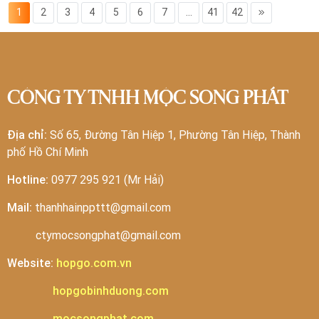
1
2
3
4
5
6
7
...
41
42
CÔNG TY TNHH MỘC SONG PHÁT
Địa chỉ:
Số 65, Đường Tân Hiệp 1, Phường Tân Hiệp, Thành
phố Hồ Chí Minh
Hotline:
0977 295 921 (Mr Hải)
Mail:
thanhhainppttt@gmail.com
ctymocsongphat@gmail.com
Website:
hopgo.com.vn
hopgobinhduong.com
mocsongphat.com