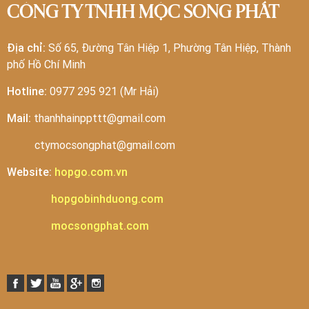
CÔNG TY TNHH MỘC SONG PHÁT
Địa chỉ:
Số 65, Đường Tân Hiệp 1, Phường Tân Hiệp, Thành
phố Hồ Chí Minh
Hotline:
0977 295 921 (Mr Hải)
Mail:
thanhhainppttt@gmail.com
ctymocsongphat@gmail.com
Website:
hopgo.com.vn
hopgobinhduong.com
mocsongphat.com