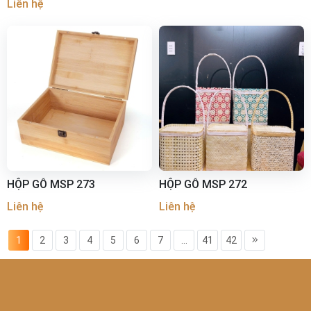
Liên hệ
HỘP GỖ MSP 273
HỘP GỖ MSP 272
Liên hệ
Liên hệ
1
2
3
4
5
6
7
...
41
42