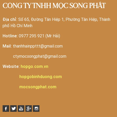
CÔNG TY TNHH MỘC SONG PHÁT
Địa chỉ:
Số 65, Đường Tân Hiệp 1, Phường Tân Hiệp, Thành
phố Hồ Chí Minh
Hotline:
0977 295 921 (Mr Hải)
Mail:
thanhhainppttt@gmail.com
ctymocsongphat@gmail.com
Website:
hopgo.com.vn
hopgobinhduong.com
mocsongphat.com