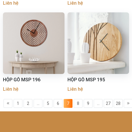
Liên hệ
Liên hệ
HỘP GỖ MSP 196
HỘP GỖ MSP 195
Liên hệ
Liên hệ
1
2
...
5
6
7
8
9
...
27
28