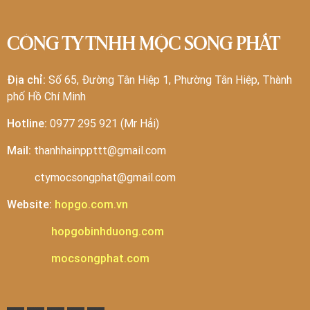
CÔNG TY TNHH MỘC SONG PHÁT
Địa chỉ:
Số 65, Đường Tân Hiệp 1, Phường Tân Hiệp, Thành
phố Hồ Chí Minh
Hotline:
0977 295 921 (Mr Hải)
Mail:
thanhhainppttt@gmail.com
ctymocsongphat@gmail.com
Website:
hopgo.com.vn
hopgobinhduong.com
mocsongphat.com