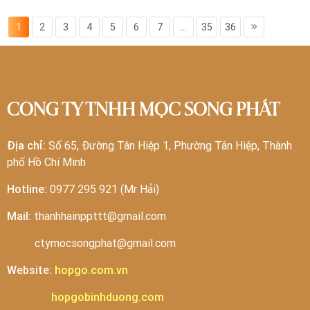
1
2
3
4
5
6
7
...
35
36
CÔNG TY TNHH MỘC SONG PHÁT
Địa chỉ:
Số 65, Đường Tân Hiệp 1, Phường Tân Hiệp, Thành
phố Hồ Chí Minh
Hotline:
0977 295 921 (Mr Hải)
Mail:
thanhhainppttt@gmail.com
ctymocsongphat@gmail.com
Website:
hopgo.com.vn
hopgobinhduong.com