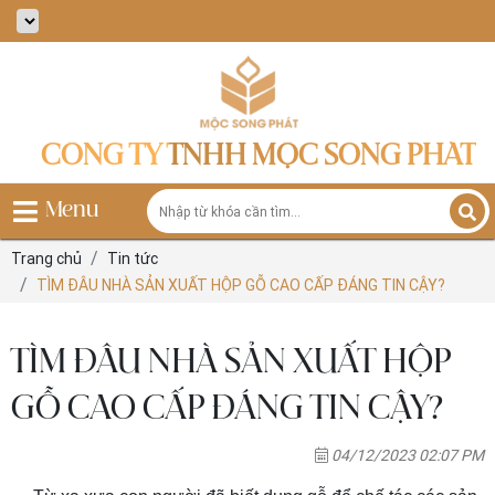
CÔNG TY TNHH MỘC SONG PHÁT
Menu
Trang chủ
Tin tức
TÌM ĐÂU NHÀ SẢN XUẤT HỘP GỖ CAO CẤP ĐÁNG TIN CẬY?
TÌM ĐÂU NHÀ SẢN XUẤT HỘP
GỖ CAO CẤP ĐÁNG TIN CẬY?
04/12/2023 02:07 PM