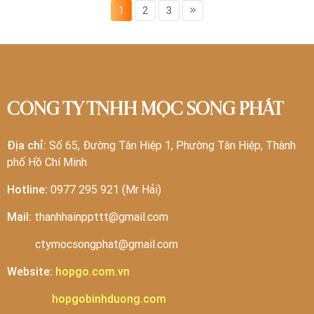
1
2
3
CÔNG TY TNHH MỘC SONG PHÁT
Địa chỉ:
Số 65, Đường Tân Hiệp 1, Phường Tân Hiệp, Thành
phố Hồ Chí Minh
Hotline:
0977 295 921 (Mr Hải)
Mail:
thanhhainppttt@gmail.com
ctymocsongphat@gmail.com
Website:
hopgo.com.vn
hopgobinhduong.com