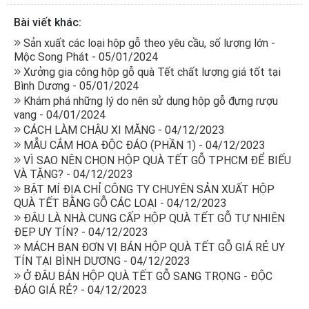
Bài viết khác:
Sản xuất các loại hộp gỗ theo yêu cầu, số lượng lớn -
Mộc Song Phát - 05/01/2024
Xưởng gia công hộp gỗ quà Tết chất lượng giá tốt tại
Bình Dương - 05/01/2024
Khám phá những lý do nên sử dụng hộp gỗ đựng rượu
vang - 04/01/2024
CÁCH LÀM CHẬU XI MĂNG - 04/12/2023
MẪU CẮM HOA ĐỘC ĐÁO (PHẦN 1) - 04/12/2023
VÌ SAO NÊN CHỌN HỘP QUÀ TẾT GỖ TPHCM ĐỂ BIẾU
VÀ TẶNG? - 04/12/2023
BẬT MÍ ĐỊA CHỈ CÔNG TY CHUYÊN SẢN XUẤT HỘP
QUÀ TẾT BẰNG GỖ CÁC LOẠI - 04/12/2023
ĐÂU LÀ NHÀ CUNG CẤP HỘP QUÀ TẾT GỖ TỰ NHIÊN
ĐẸP UY TÍN? - 04/12/2023
MÁCH BẠN ĐƠN VỊ BÁN HỘP QUÀ TẾT GỖ GIÁ RẺ UY
TÍN TẠI BÌNH DƯƠNG - 04/12/2023
Ở ĐÂU BÁN HỘP QUÀ TẾT GỖ SANG TRỌNG - ĐỘC
ĐÁO GIÁ RẺ? - 04/12/2023