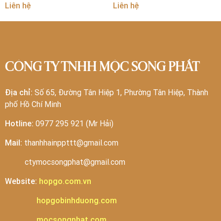
Liên hệ
Liên hệ
CÔNG TY TNHH MỘC SONG PHÁT
Địa chỉ:
Số 65, Đường Tân Hiệp 1, Phường Tân Hiệp, Thành
phố Hồ Chí Minh
Hotline:
0977 295 921 (Mr Hải)
Mail:
thanhhainppttt@gmail.com
ctymocsongphat@gmail.com
Website:
hopgo.com.vn
hopgobinhduong.com
mocsongphat.com