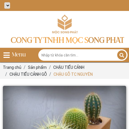
CÔNG TY TNHH MỘC SONG PHÁT
Menu
Trang chủ
Sản phẩm
CHẬU TIỂU CẢNH
CHẬU TIỂU CẢNH GỖ
CHẬU GỖ TC NGUYÊN