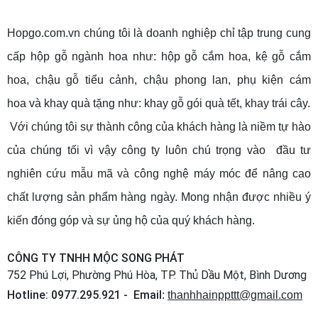
Hopgo.com.vn
chúng tôi là doanh nghiệp chỉ tập trung cung
cấp hộp gỗ ngành hoa như:
hộp gỗ cắm hoa
,
kệ gỗ cắm
hoa
,
chậu gỗ tiểu cảnh
,
chậu phong lan
,
phụ kiện cám
hoa
và khay quà tặng như:
khay gỗ gói quà tết
,
khay trái cây
.
Với chúng tôi sự thành công của khách hàng là niềm tự hào
của chúng tối vì vậy công ty luôn chú trọng vào đầu tư
nghiên cứu mẫu mã và công nghệ máy móc để nâng cao
chất lượng sản phẩm hàng ngày. Mong nhận được nhiều ý
kiến đóng góp và sự ủng hộ của quý khách hàng.
CÔNG TY TNHH MỘC SONG PHÁT
752 Phú Lợi, Phường Phú Hòa, TP. Thủ Dầu Một, Bình Dương
Hotline: 0977.295.921 - Email
:
thanhhainppttt@gmail.com