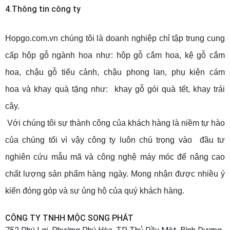
4.Thông tin công ty
Hopgo.com.vn
chúng tôi là doanh nghiệp chỉ tập trung cung
cấp hộp gỗ ngành hoa như:
hộp gỗ cắm hoa
,
kệ gỗ cắm
hoa
,
chậu gỗ tiểu cảnh
,
chậu phong lan
,
phụ kiện cám
hoa
và khay quà tặng như:
khay gỗ gói quà tết
,
khay trái
cây
.
Với chúng tôi sự thành công của khách hàng là niềm tự hào
của chúng tối vì vậy công ty luôn chú trọng vào đầu tư
nghiên cứu mẫu mã và công nghệ máy móc để nâng cao
chất lượng sản phẩm hàng ngày. Mong nhận được nhiều ý
kiến đóng góp và sự ủng hộ của quý khách hàng.
CÔNG TY TNHH MỘC SONG PHÁT
752 Phú Lợi, Phường Phú Hòa, TP. Thủ Dầu Một, Bình Dương