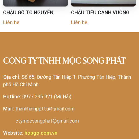
CHẬU GỖ TC NGUYÊN
CHẬU TIỂU CẢNH VUÔNG
Liên hệ
Liên hệ
CÔNG TY TNHH MỘC SONG PHÁT
Địa chỉ:
Số 65, Đường Tân Hiệp 1, Phường Tân Hiệp, Thành
phố Hồ Chí Minh
Hotline:
0977 295 921 (Mr Hải)
Mail:
thanhhainppttt@gmail.com
ctymocsongphat@gmail.com
Website:
hopgo.com.vn