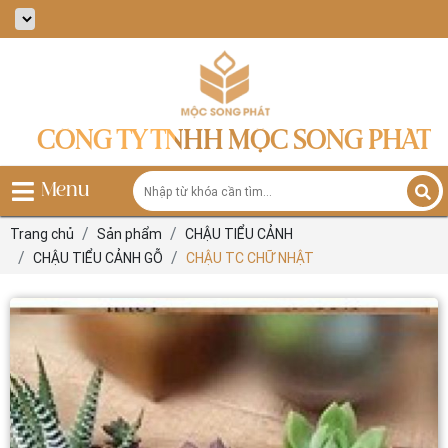
CÔNG TY TNHH MỘC SONG PHÁT
Menu
Trang chủ
Sản phẩm
CHẬU TIỂU CẢNH
CHẬU TIỂU CẢNH GỖ
CHẬU TC CHỮ NHẬT