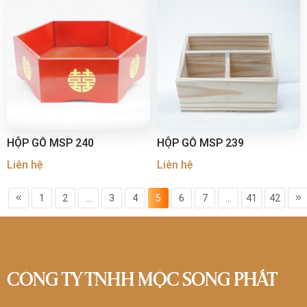
HỘP GỖ MSP 240
HỘP GỖ MSP 239
Liên hệ
Liên hệ
1
2
...
3
4
5
6
7
...
41
42
CÔNG TY TNHH MỘC SONG PHÁT